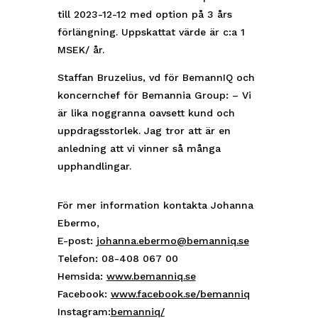
till 2023-12-12 med option på 3 års
förlängning. Uppskattat värde är c:a 1
MSEK/ år.
Staffan Bruzelius, vd för BemannIQ och
koncernchef för Bemannia Group: – Vi
är lika noggranna oavsett kund och
uppdragsstorlek. Jag tror att är en
anledning att vi vinner så många
upphandlingar.
För mer information kontakta Johanna
Ebermo,
E-post:
johanna.ebermo@bemanniq.se
Telefon: 08-408 067 00
Hemsida:
www.bemanniq.se
Facebook:
www.facebook.se/bemanniq
Instagram:
bemanniq/