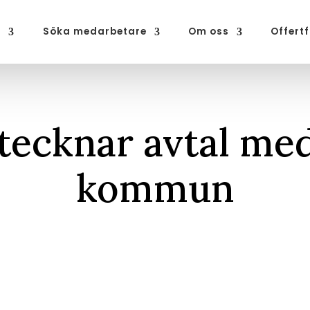
b
Söka medarbetare
Om oss
Offert
ecknar avtal med
kommun