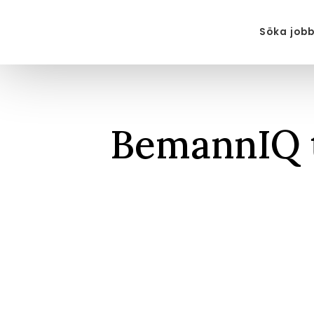
Söka job
BemannIQ t