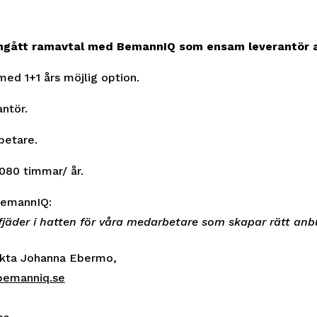
ngått ramavtal med BemannIQ som ensam leverantör a
med 1+1 års möjlig option.
ntör.
betare.
080 timmar/ år.
 BemannIQ:
fjäder i hatten för våra medarbetare som skapar rätt anb
akta Johanna Ebermo,
bemanniq.se