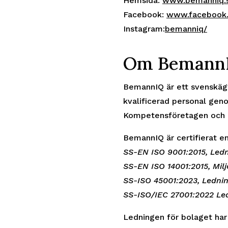
Hemsida:
www.bemanniq.
Facebook:
www.facebook.
Instagram:
bemanniq/
Om Bemann
BemannIQ är ett svenskäg
kvalificerad personal gen
Kompetensföretagen och ä
BemannIQ är certifierat en
SS-EN ISO 9001:2015, Ledn
SS-EN ISO 14001:2015, Mil
SS-ISO 45001:2023, Lednin
SS-ISO/IEC 27001:2022 Le
Ledningen för bolaget har 