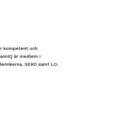
er kompetent och
mannIQ är medlem i
ademikerna, SEKO samt LO.